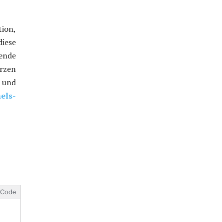
tion,
iese
ende
rzen
l und
els-
Code