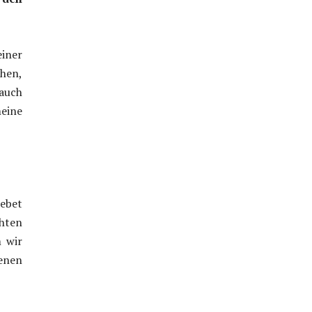
iner
chen,
 auch
meine
Gebet
hten
m wir
enen