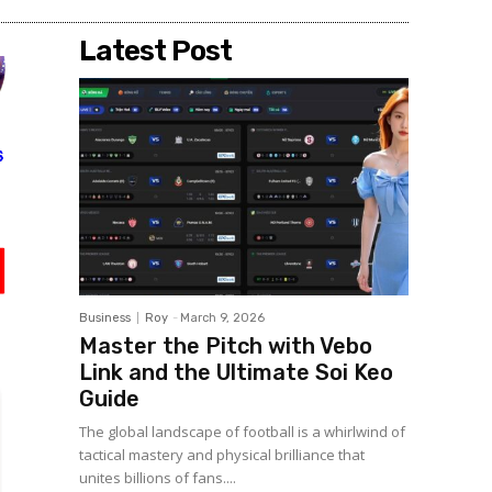
Latest Post
Business
Roy
-
March 9, 2026
Master the Pitch with Vebo
Link and the Ultimate Soi Keo
Guide
The global landscape of football is a whirlwind of
tactical mastery and physical brilliance that
unites billions of fans....