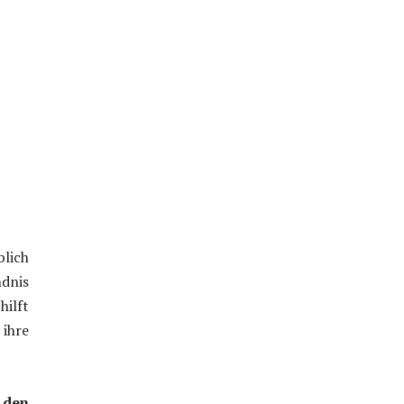
lich
ndnis
hilft
 ihre
 den