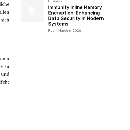
Business
iche
Immunity Inline Memory
llen
Encryption: Enhancing
Data Security in Modern
 sich
Systems
Roy
-
March 6, 2026
onen
e zu
 und
fekt