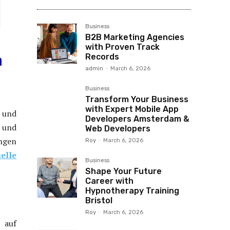
Business
B2B Marketing Agencies
with Proven Track
Records
admin
-
March 6, 2026
Business
Transform Your Business
with Expert Mobile App
 und
Developers Amsterdam &
 und
Web Developers
ungen
Roy
-
March 6, 2026
uelle
Business
Shape Your Future
Career with
Hypnotherapy Training
Bristol
Roy
-
March 6, 2026
h auf